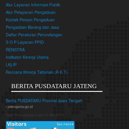
Alur Layanan Informasi Publik
Alur Pelayanan Pengaduan
Kontak Person Pengaduan
Pengadaan Barang dan Jasa
Daftar Peraturan Perundangan
S O P Layanan PPID
RENSTRA
Indikator Kinerja Utama
LKj-IP
Rencana Kinerja Tahunan (R K T)
BERITA PUSDATARU JATENG
Berita PUSDATARU Provinsi Jawa Tengah
• jatengprov.go.id
Data Pengunjung mulai 24 Mei 2015