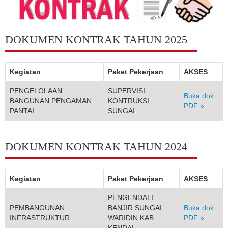
Anggaran & Keuangan
Regulasi
DOKUMEN KONTRAK TAHUN 2025
Ringkasan Laporan
Formulir
Kegiatan
Paket Pekerjaan
AKSES
PENGELOLAAN
SUPERVISI
Kontak
Buka dok
BANGUNAN PENGAMAN
KONTRUKSI
PDF »
PANTAI
SUNGAI
DOKUMEN KONTRAK TAHUN 2024
Kegiatan
Paket Pekerjaan
AKSES
PENGENDALI
PEMBANGUNAN
BANJIR SUNGAI
Buka dok
INFRASTRUKTUR
WARIDIN KAB.
PDF »