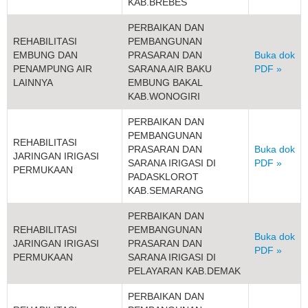
KAB.BREBES
PERBAIKAN DAN
REHABILITASI
PEMBANGUNAN
EMBUNG DAN
PRASARAN DAN
Buka dok
PENAMPUNG AIR
SARANA AIR BAKU
PDF »
LAINNYA
EMBUNG BAKAL
KAB.WONOGIRI
PERBAIKAN DAN
PEMBANGUNAN
REHABILITASI
PRASARAN DAN
Buka dok
JARINGAN IRIGASI
SARANA IRIGASI DI
PDF »
PERMUKAAN
PADASKLOROT
KAB.SEMARANG
PERBAIKAN DAN
REHABILITASI
PEMBANGUNAN
Buka dok
JARINGAN IRIGASI
PRASARAN DAN
PDF »
PERMUKAAN
SARANA IRIGASI DI
PELAYARAN KAB.DEMAK
PERBAIKAN DAN