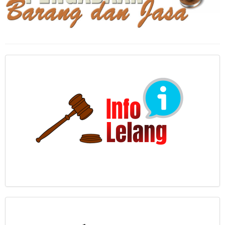
Anggaran & Keuangan
Regulasi
Ringkasan Laporan
Formulir
Kontak