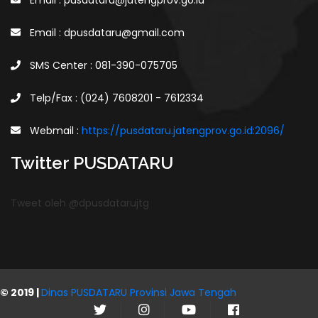
Email : pusdataru@jatengprov.go.id
Email : dpusdataru@gmail.com
SMS Center : 081-390-075705
Telp/Fax : (024) 7608201 - 7612334
Webmail :
https://pusdataru.jatengprov.go.id:2096/
Twitter PUSDATARU
Tweet oleh @dpusdatarujtg
© 2019 |
Dinas PUSDATARU Provinsi Jawa Tengah