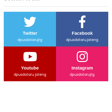
Twitter
Facebook
dpusdatarujtg
dpusdataru.jateng
Youtube
Instagram
dpusdataru jateng
dpusdatarujtg