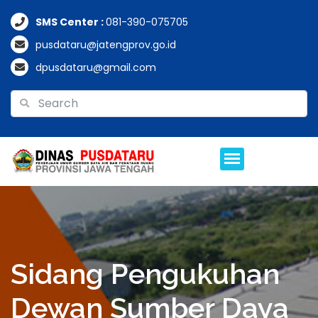
SMS Center :
081-390-075705
pusdataru@jatengprov.go.id
dpusdataru@gmail.com
Sidang Pengukuhan
Dewan Sumber Daya