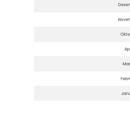
Dese
Nove
Okto
Apr
Mar
Febr
Janu