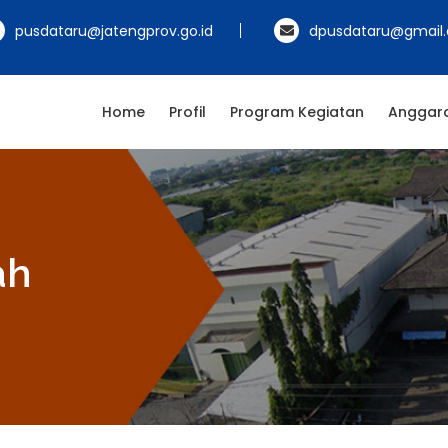
pusdataru@jatengprov.go.id
dpusdataru@gmail
Home
Profil
Program Kegiatan
Anggar
ah