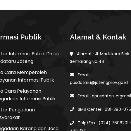
ormasi Publik
Alamat & Kontak
tar Informasi Publik Dinas
Alamat : Jl. Madukoro Blok
sdataru Jateng
Semarang 50144
ta Cara Memperoleh
Email :
ayanan Informasi Publik
pusdataru@jatengprov.go.id
ta Cara Pelayanan
Email : dpusdataru@gmai
gaduan Informasi Publik
ftar Pengaduan
SMS Center : 081-390-07
syarakat
Telp/Fax : (024) 7608201 
ngadaan Barang dan Jasa
7612334