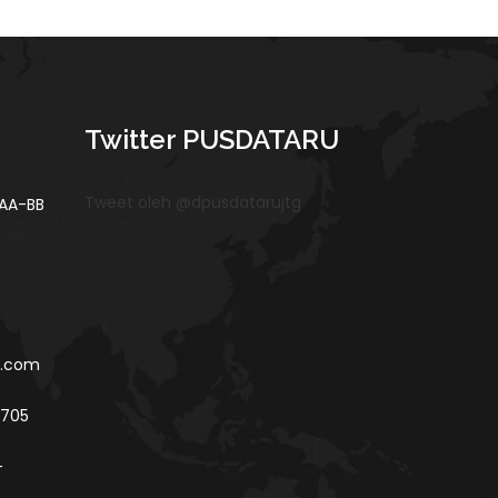
Twitter PUSDATARU
Tweet oleh @dpusdatarujtg
 AA-BB
l.com
5705
-