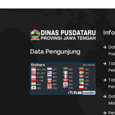
Inf
Daf
Data Pengunjung
Pu
Ta
Pel
Ta
Pen
Da
Ma
Pe