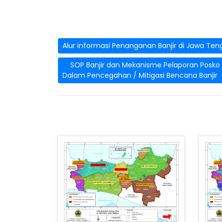
Alur informasi Penanganan Banjir di Jawa T
SOP Banjir dan Mekanisme Pelaporan Posko
Dalam Pencegahan / Mitigasi Bencana Banjir