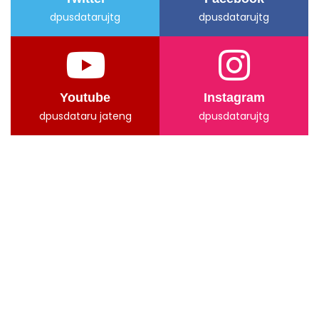
Twitter
Facebook
dpusdatarujtg
dpusdatarujtg
Youtube
Instagram
dpusdataru jateng
dpusdatarujtg
Data Pengunjung