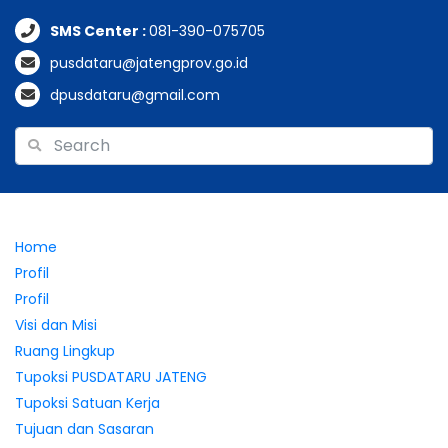
SMS Center :
081-390-075705
pusdataru@jatengprov.go.id
dpusdataru@gmail.com
Home
Profil
Profil
Visi dan Misi
Ruang Lingkup
Tupoksi PUSDATARU JATENG
Tupoksi Satuan Kerja
Tujuan dan Sasaran