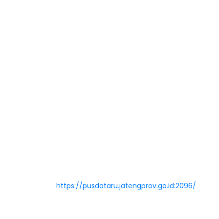
Pengadaan Barang dan Jasa
Daftar Peraturan Dan Perundangan
Alamat & Kontak
Alamat : Jl. Madukoro Blok AA-BB Semarang 50144
Email : pusdataru@jatengprov.go.id
Email : dpusdataru@gmail.com
SMS Center : 081-390-075705
Telp/Fax : (024) 7608201 - 7612334
Webmail :
https://pusdataru.jatengprov.go.id:2096/
Twitter PUSDATARU