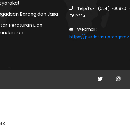
syarakat
Telp/Fax : (024) 7608201 
ngadaan Barang dan Jasa
7612334
tar Peraturan Dan
Webmail :
rundangan
https://pusdataru.jatengprov.
443