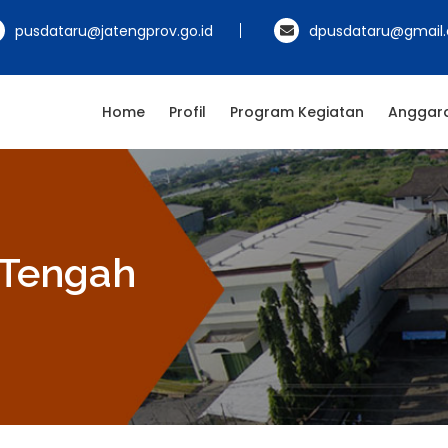
pusdataru@jatengprov.go.id
dpusdataru@gmail
Home
Profil
Program Kegiatan
Anggar
 Tengah