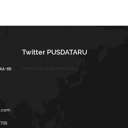
Twitter PUSDATARU
Tweet oleh @dpusdatarujtg
 AA-BB
l.com
5705