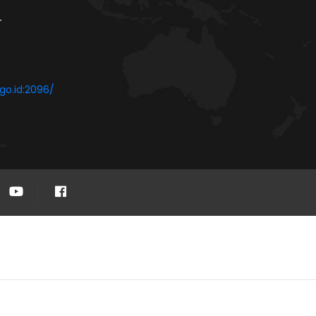
-
go.id:2096/