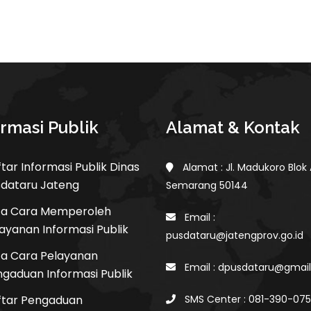
ormasi Publik
Alamat & Kontak
tar Informasi Publik Dinas
Alamat : Jl. Madukoro Blok
sdataru Jateng
Semarang 50144
ta Cara Memperoleh
Email :
ayanan Informasi Publik
pusdataru@jatengprov.go.id
ta Cara Pelayanan
Email : dpusdataru@gmai
gaduan Informasi Publik
ftar Pengaduan
SMS Center : 081-390-07