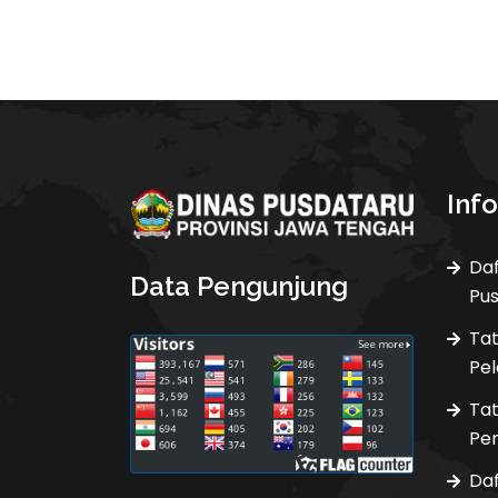
Inf
Daf
Data Pengunjung
Pu
Ta
Pel
Ta
Pen
Da