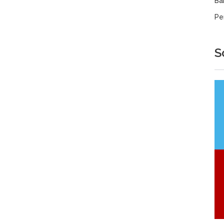
Ba
Pe
S