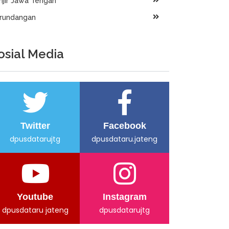
njir Jawa Tengah
rundangan
osial Media
Twitter
Facebook
dpusdatarujtg
dpusdataru.jateng
Youtube
Instagram
dpusdataru jateng
dpusdatarujtg