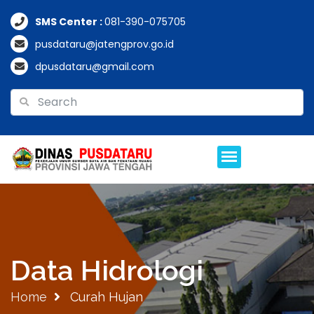
SMS Center :
081-390-075705
pusdataru@jatengprov.go.id
dpusdataru@gmail.com
Data Hidrologi
Home
Curah Hujan