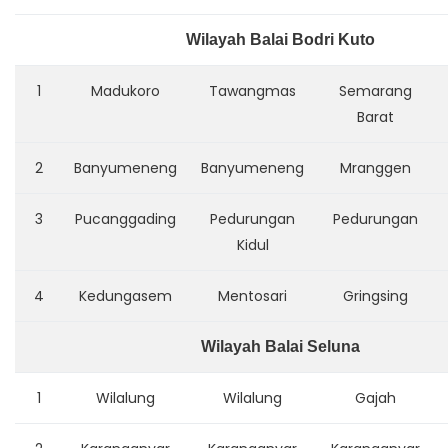
Wilayah Balai Bodri Kuto
1
Madukoro
Tawangmas
Semarang
Barat
2
Banyumeneng
Banyumeneng
Mranggen
3
Pucanggading
Pedurungan
Pedurungan
Kidul
4
Kedungasem
Mentosari
Gringsing
Wilayah Balai Seluna
1
Wilalung
Wilalung
Gajah