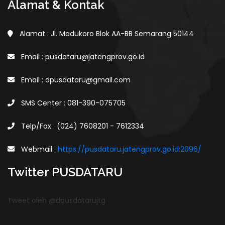
Alamat & Kontak
Alamat : Jl. Madukoro Blok AA-BB Semarang 50144
Email : pusdataru@jatengprov.go.id
Email : dpusdataru@gmail.com
SMS Center : 081-390-075705
Telp/Fax : (024) 7608201 - 7612334
Webmail :
https://pusdataru.jatengprov.go.id:2096/
Twitter PUSDATARU
Tweet oleh @dpusdatarujtg