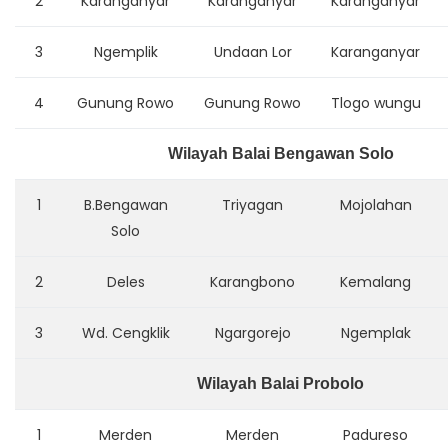
2
Karanganyar
Karanganyar
Karanganyar
3
Ngemplik
Undaan Lor
Karanganyar
4
Gunung Rowo
Gunung Rowo
Tlogo wungu
Wilayah Balai Bengawan Solo
1
B.Bengawan
Triyagan
Mojolahan
Solo
2
Deles
Karangbono
Kemalang
3
Wd. Cengklik
Ngargorejo
Ngemplak
Wilayah Balai Probolo
1
Merden
Merden
Padureso