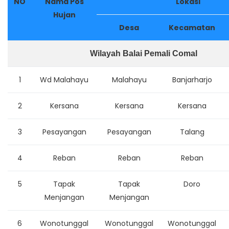
NO
Nama Pos
Lokasi
Hujan
Desa
Kecamatan
Wilayah Balai Pemali Comal
1
Wd Malahayu
Malahayu
Banjarharjo
2
Kersana
Kersana
Kersana
3
Pesayangan
Pesayangan
Talang
4
Reban
Reban
Reban
5
Tapak
Tapak
Doro
Menjangan
Menjangan
6
Wonotunggal
Wonotunggal
Wonotunggal