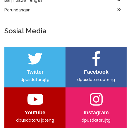
Banjir Jawa Tengah
Perundangan
Sosial Media
Twitter
Facebook
dpusdatarujtg
dpusdataru.jateng
Youtube
Instagram
dpusdataru jateng
dpusdatarujtg